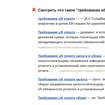
Смотреть что такое "требование об
требование об уплате
— — [А.С.Гольдберг
энергетика в целом EN request for paym
Требование об уплате
— документ, в кот
денежная сумма, которую плательщик обяз
ненадлежащего исполнения обязанносте
нормативно-технической документации
Требование об уплате налога и сбора
— 
налогоплательщику письменное извещение
уплатить в установленный срок неуплачен
уплате… …
Энциклопедический словарь-справоч
Требование об уплате налога
— (англ. d
сборах направленное налогоплательщику 
об обязанности уплатить в установленны
Требование об уплате сбора
— см. Треб