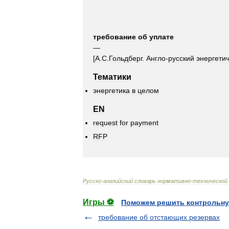
требование
об
уплате
—
[
А
.
С
.
Гольдберг
.
Англо
-
русский
энергети
Тематики
энергетика
в
целом
EN
request
for
payment
RFP
Русско
-
английский
словарь
нормативно
-
технической
Игры ⚽
Поможем решить контрольну
требование об отстающих резервах