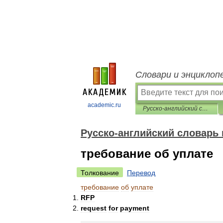
Словари и энциклоп
academic.ru
Русско-английский словарь нормативно-технической терминологии
Русско-английский словарь
требование об уплате
Толкование
Перевод
требование
об
уплате
RFP
request
for
payment