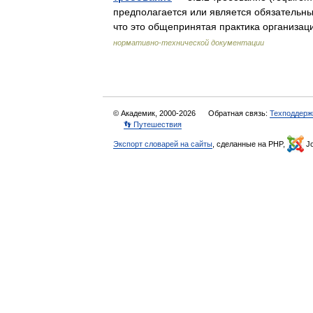
предполагается или является обязательн
что это общепринятая практика организац
нормативно-технической документации
© Академик, 2000-2026
Обратная связь:
Техподдерж
👣 Путешествия
Экспорт словарей на сайты
, сделанные на PHP,
Jo