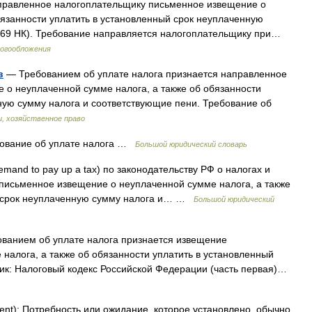
равленное налогоплательщику письменное извещение о
бязанности уплатить в установленный срок неуплаченную
. 69 НК). Требование направляется налогоплательщику при…
логообложения
в
— Требованием об уплате налога признается направленное
 о неуплаченной сумме налога, а также об обязанности
ную сумму налога и соответствующие пени. Требование об
и, хозяйственное право
ование об уплате налога …
Большой юридический словарь
emand to pay up a tax) по законодательству РФ о налогах и
письменное извещение о неуплаченной сумме налога, а также
й срок неуплаченную сумму налога и… …
Большой юридический
ванием об уплате налога признается извещение
налога, а также об обязанности уплатить в установленный
ник: Налоговый кодекс Российской Федерации (часть первая)…
ent): Потребность или ожидание, которое установлено, обычно