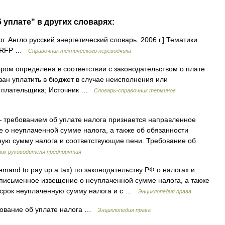
 уплате" в других словарях:
. Англо русский энергетический словарь. 2006 г.] Тематики
entRFP …
Справочник технического переводчика
ором определена в соответствии с законодательством о плате
ан уплатить в бюджет в случае неисполнения или
й плательщика; Источник …
Словарь-справочник терминов
требованием об уплате налога признается направленное
 о неуплаченной сумме налога, а также об обязанности
ную сумму налога и соответствующие пени. Требование об
ник руководителя предприятия
emand to pay up a tax) по законодательству РФ о налогах и
письменное извещение о неуплаченной сумме налога, а также
й срок неуплаченную сумму налога и с …
Энциклопедия права
ование об уплате налога …
Энциклопедия права