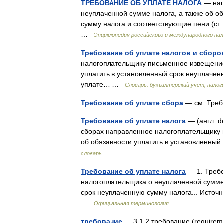
ТРЕБОВАНИЕ ОБ УПЛАТЕ НАЛОГА
— нап
неуплаченной сумме налога, а также об о
сумму налога и соответствующие пени (ст
…
Энциклопедия российского и международного на
Требование об уплате налогов и сборо
налогоплательщику письменное извещение
уплатить в установленный срок неуплачен
уплате… …
Словарь: бухгалтерский учет, налог
Требование об уплате сбора
— см. Треб
Требование об уплате налога
— (англ. d
сборах направленное налогоплательщику 
об обязанности уплатить в установленны
словарь
Требование об уплате налога
— 1. Требо
налогоплательщика о неуплаченной сумме 
срок неуплаченную сумму налога... Источ
…
Официальная терминология
требование
— 3.1.2 требование (requirem