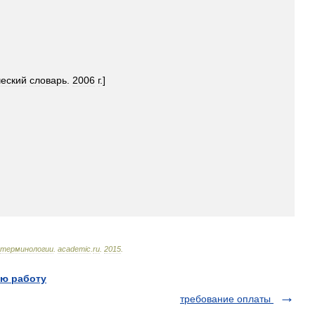
ческий
словарь
.
2006
г
.]
терминологии
.
academic
.
ru
.
2015
.
ю работу
требование оплаты